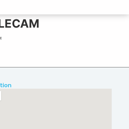
 ELECAM
M
tion